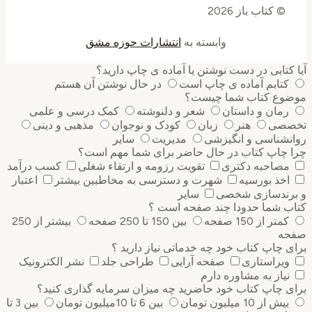
© کتاب باز 2026
وابسته به
انتشارات حوزه مشق
کتابی در دست نوشتن یا آماده ی چاپ دارید؟
کتابم آماده ی چاپ است
در حال نوشتن آن هستم
وع کتاب شما چیست؟
رمان و داستان
شعر و دلنوشته
کمک درسی و علمی
صی
هنر
زبان
کودک و نوجوان
مذهبی و دینی
نشناسی و انگیزشی
مدیریت
سایر
 چاپ کتاب در حال حاضر برای شما مهم است؟
مصاحبه دکتری
تقویت رزومه و ارتقاء شغلی
کسب درآمد
اخذ بورسیه
شهرت و دسترسی به مخاطبین بیشتر
اعتبار
رندسازی شخصی
سایر
ب شما حدودا چند صفحه است ؟
کمتر از 150 صفحه
بین 150 تا 250 صفحه
بیشتر از 250
ه
 چاپ کتاب خود چه خدماتی نیاز دارید ؟
ویراستاری
صفحه آرایی
طراحی جلد
نشر الکترونیک
نیاز به مشاوره دارم
 چاپ کتاب خود حاضرید چه میزان سرمایه گذاری ‌کنید؟
بیش از 10 میلیون تومان
بین 6 تا 10میلیون تومان
بین 3 تا