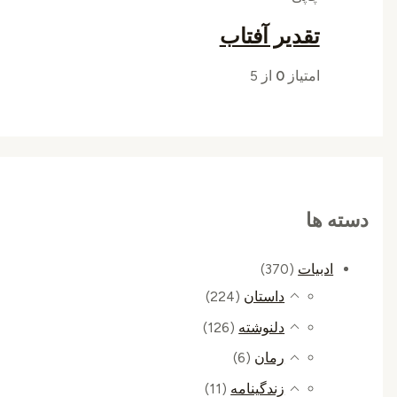
تقدیر آفتاب
امتیاز
0
از 5
دسته ها
ادبیات
(370)
داستان
(224)
دلنوشته
(126)
رمان
(6)
زندگینامه
(11)