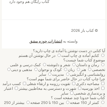
کتاب رایگان هم وجود دارد
© کتاب باز 2026
وابسته به
انتشارات حوزه مشق
کتابی در دست نوشتن یا آماده ی چاپ دارید؟
کتابم آماده ی چاپ است
در حال نوشتن آن هستم
وع کتاب شما چیست؟
رمان و داستان
شعر و دلنوشته
کمک درسی و علمی
صی
هنر
زبان
کودک و نوجوان
مذهبی و دینی
نشناسی و انگیزشی
مدیریت
سایر
 چاپ کتاب در حال حاضر برای شما مهم است؟
مصاحبه دکتری
تقویت رزومه و ارتقاء شغلی
کسب درآمد
اخذ بورسیه
شهرت و دسترسی به مخاطبین بیشتر
اعتبار
رندسازی شخصی
سایر
ب شما حدودا چند صفحه است ؟
کمتر از 150 صفحه
بین 150 تا 250 صفحه
بیشتر از 250