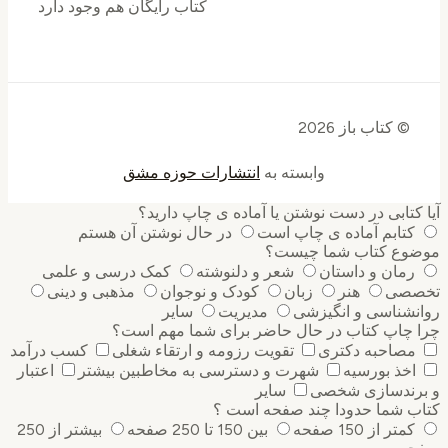
کتاب رایگان هم وجود دارد
© کتاب باز 2026
وابسته به
انتشارات حوزه مشق
کتابی در دست نوشتن یا آماده ی چاپ دارید؟
کتابم آماده ی چاپ است
در حال نوشتن آن هستم
وع کتاب شما چیست؟
رمان و داستان
شعر و دلنوشته
کمک درسی و علمی
صی
هنر
زبان
کودک و نوجوان
مذهبی و دینی
نشناسی و انگیزشی
مدیریت
سایر
 چاپ کتاب در حال حاضر برای شما مهم است؟
مصاحبه دکتری
تقویت رزومه و ارتقاء شغلی
کسب درآمد
اخذ بورسیه
شهرت و دسترسی به مخاطبین بیشتر
اعتبار
رندسازی شخصی
سایر
ب شما حدودا چند صفحه است ؟
کمتر از 150 صفحه
بین 150 تا 250 صفحه
بیشتر از 250