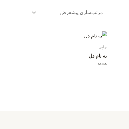
چاپی
به نام دل
امتیاز
0
از
5