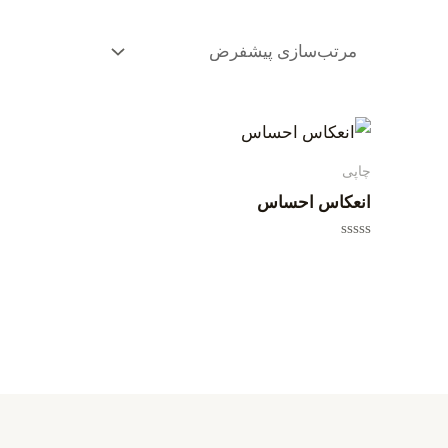
چاپی
انعکاس احساس
امتیاز
0
از
5