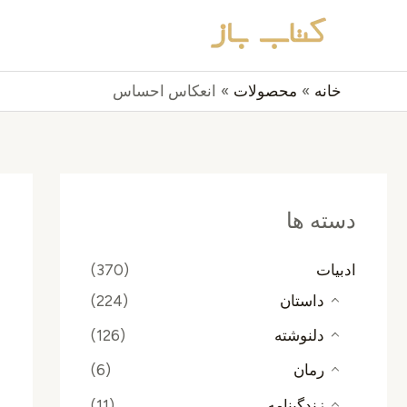
رش
جستجو
ه
حتوا
خانه
محصولات
انعکاس احساس
دسته ها
ادبیات
(370)
داستان
(224)
دلنوشته
(126)
رمان
(6)
زندگینامه
(11)