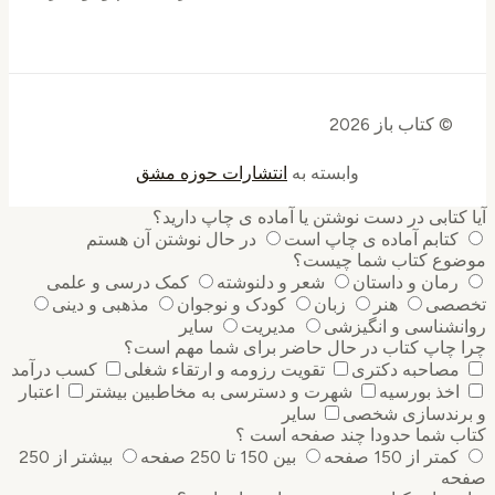
© کتاب باز 2026
وابسته به
انتشارات حوزه مشق
کتابی در دست نوشتن یا آماده ی چاپ دارید؟
کتابم آماده ی چاپ است
در حال نوشتن آن هستم
وع کتاب شما چیست؟
رمان و داستان
شعر و دلنوشته
کمک درسی و علمی
صی
هنر
زبان
کودک و نوجوان
مذهبی و دینی
نشناسی و انگیزشی
مدیریت
سایر
 چاپ کتاب در حال حاضر برای شما مهم است؟
مصاحبه دکتری
تقویت رزومه و ارتقاء شغلی
کسب درآمد
اخذ بورسیه
شهرت و دسترسی به مخاطبین بیشتر
اعتبار
رندسازی شخصی
سایر
ب شما حدودا چند صفحه است ؟
کمتر از 150 صفحه
بین 150 تا 250 صفحه
بیشتر از 250
ه