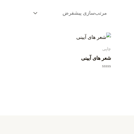
چاپی
شعر های آیینی
امتیاز
0
از
5