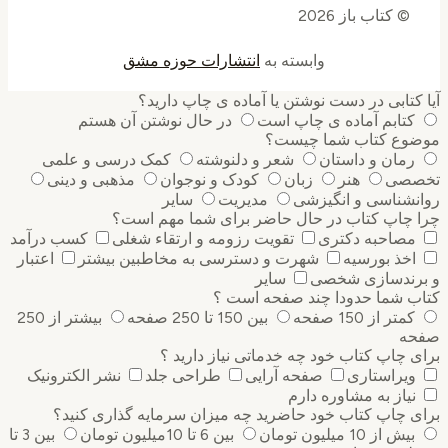
© کتاب باز 2026
وابسته به
انتشارات حوزه مشق
کتابی در دست نوشتن یا آماده ی چاپ دارید؟
کتابم آماده ی چاپ است
در حال نوشتن آن هستم
وع کتاب شما چیست؟
رمان و داستان
شعر و دلنوشته
کمک درسی و علمی
صی
هنر
زبان
کودک و نوجوان
مذهبی و دینی
نشناسی و انگیزشی
مدیریت
سایر
 چاپ کتاب در حال حاضر برای شما مهم است؟
مصاحبه دکتری
تقویت رزومه و ارتقاء شغلی
کسب درآمد
اخذ بورسیه
شهرت و دسترسی به مخاطبین بیشتر
اعتبار
رندسازی شخصی
سایر
ب شما حدودا چند صفحه است ؟
کمتر از 150 صفحه
بین 150 تا 250 صفحه
بیشتر از 250
ه
 چاپ کتاب خود چه خدماتی نیاز دارید ؟
ویراستاری
صفحه آرایی
طراحی جلد
نشر الکترونیک
نیاز به مشاوره دارم
 چاپ کتاب خود حاضرید چه میزان سرمایه گذاری ‌کنید؟
بیش از 10 میلیون تومان
بین 6 تا 10میلیون تومان
بین 3 تا