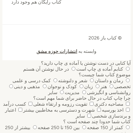
کتاب رایگان هم وجود دارد
© کتاب باز 2026
وابسته به
انتشارات حوزه مشق
کتابی در دست نوشتن یا آماده ی چاپ دارید؟
کتابم آماده ی چاپ است
در حال نوشتن آن هستم
وع کتاب شما چیست؟
رمان و داستان
شعر و دلنوشته
کمک درسی و علمی
صی
هنر
زبان
کودک و نوجوان
مذهبی و دینی
نشناسی و انگیزشی
مدیریت
سایر
 چاپ کتاب در حال حاضر برای شما مهم است؟
مصاحبه دکتری
تقویت رزومه و ارتقاء شغلی
کسب درآمد
اخذ بورسیه
شهرت و دسترسی به مخاطبین بیشتر
اعتبار
رندسازی شخصی
سایر
ب شما حدودا چند صفحه است ؟
کمتر از 150 صفحه
بین 150 تا 250 صفحه
بیشتر از 250