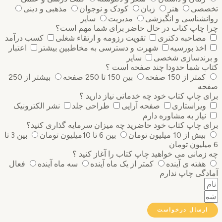
صی
هنر
زبان
کودک و نوجوان
مذهبی و دینی
نشناسی و انگیزشی
مدیریت
سایر
 چاپ کتاب در حال حاضر برای شما مهم است؟
مصاحبه دکتری
تقویت رزومه و ارتقاء شغلی
کسب درآمد
اخذ بورسیه
شهرت و دسترسی به مخاطبین بیشتر
اعتبار
رندسازی شخصی
سایر
ب شما حدودا چند صفحه است ؟
کمتر از 150 صفحه
بین 150 تا 250 صفحه
بیشتر از 250
ه
 چاپ کتاب خود چه خدماتی نیاز دارید ؟
ویراستاری
صفحه آرایی
طراحی جلد
نشر الکترونیک
نیاز به مشاوره دارم
 چاپ کتاب خود حاضرید چه میزان سرمایه گذاری ‌کنید؟
بیش از 10 میلیون تومان
بین 6 تا 10میلیون تومان
بین 3 تا
مانی می خواهید چاپ کتاب را آغاز کنید ؟
هفته ی آینده
کمتر از یک ماه آینده
سه ماه آینده
فعال
گی چاپ ندارم
رسال درخواست