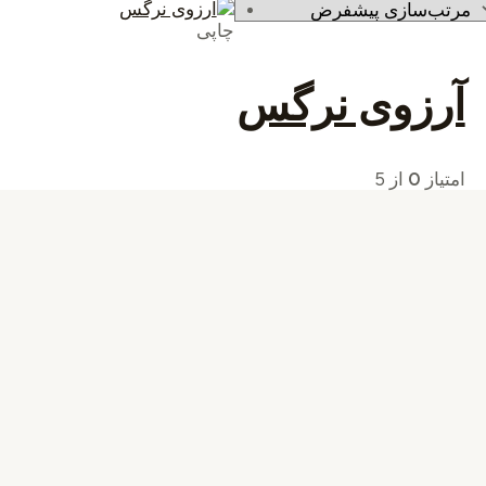
چاپی
آرزوی نرگس
امتیاز
0
از 5