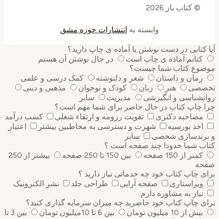
© کتاب باز 2026
وابسته به
انتشارات حوزه مشق
کتابی در دست نوشتن یا آماده ی چاپ دارید؟
کتابم آماده ی چاپ است
در حال نوشتن آن هستم
وع کتاب شما چیست؟
رمان و داستان
شعر و دلنوشته
کمک درسی و علمی
صی
هنر
زبان
کودک و نوجوان
مذهبی و دینی
نشناسی و انگیزشی
مدیریت
سایر
 چاپ کتاب در حال حاضر برای شما مهم است؟
مصاحبه دکتری
تقویت رزومه و ارتقاء شغلی
کسب درآمد
اخذ بورسیه
شهرت و دسترسی به مخاطبین بیشتر
اعتبار
رندسازی شخصی
سایر
ب شما حدودا چند صفحه است ؟
کمتر از 150 صفحه
بین 150 تا 250 صفحه
بیشتر از 250
ه
 چاپ کتاب خود چه خدماتی نیاز دارید ؟
ویراستاری
صفحه آرایی
طراحی جلد
نشر الکترونیک
نیاز به مشاوره دارم
 چاپ کتاب خود حاضرید چه میزان سرمایه گذاری ‌کنید؟
بیش از 10 میلیون تومان
بین 6 تا 10میلیون تومان
بین 3 تا